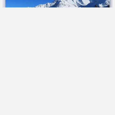
Ski de rando | refuge des Prés | 2 jours
➤ Dès 384 €
Ski de rando Haut Val Montjoie | Facile
Alta-Via Association
Association Alta-Via
74170 Saint-Gervais-les-bains | France
Association loi 1901
Immatriculation
ATOUT FRANCE
IM074140013