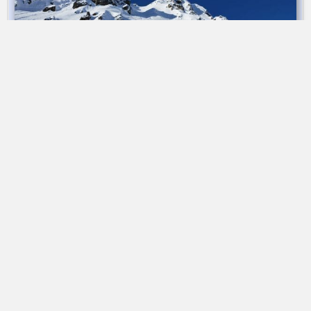
Ski de rando | refuge des Près | 3 jours
➤ Dès 572 €
Ski de rando Haut Val Montjoie
Alta-Via Association
Association Alta-Via
74170 Saint-Gervais-les-bains | France
Association loi 1901
Immatriculation
ATOUT FRANCE
IM074140013