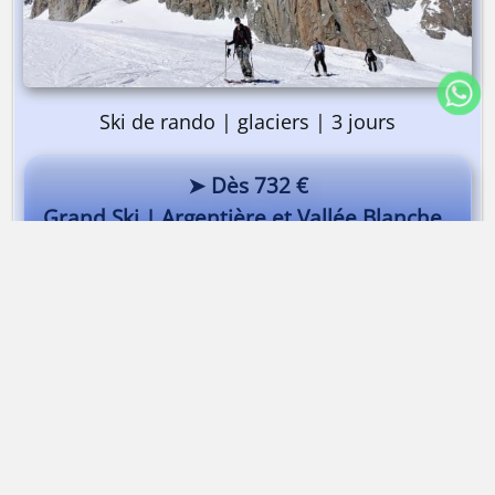
Ski de rando | glaciers | 3 jours
➤ Dès 732 €
Grand Ski | Argentière et Vallée Blanche
Traversée de la Vallée Blanche à ski
Dès 248 €