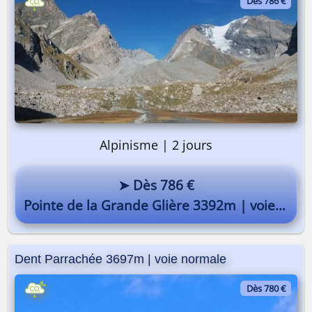
Dès 786 €
Alpinisme | 2 jours
On y va ? 🎒
➤ Dès 786 €
Pourquoi pas vous ? 😎
Pointe de la Grande Glière 3392m | voie normale
Dent Parrachée 3697m | voie normale
Dès 780 €