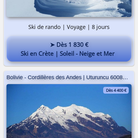
Ski de rando | Voyage | 8 jours
On y va ? 🎒
➤ Dès 1 830 €
Ski en Crète | Soleil - Neige et Mer
Bolivie - Cordillères des Andes | Uturuncu 6008m | Illimani 6439m
Dès 4 400 €