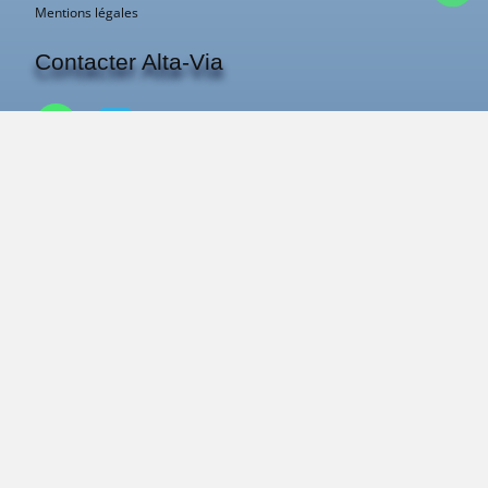
Mentions légales
Contacter Alta-Via
contact@alta-via.fr
+33 483 43 40 11
Pierre
ou
Jean-Jacques
vous répondent.
Qui nous sommes ?
Les guides Alta-Via