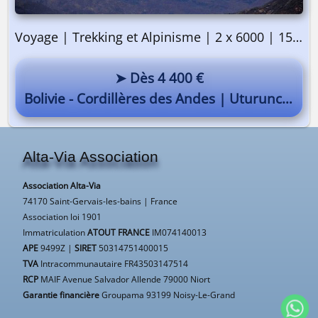
Voyage | Trekking et Alpinisme | 2 x 6000 | 15 jours
➤ Dès 4 400 €
Bolivie - Cordillères des Andes | Uturuncu 6008m | Illimani 6439m
Alta-Via Association
Association Alta-Via
74170 Saint-Gervais-les-bains | France
Association loi 1901
Immatriculation
ATOUT FRANCE
IM074140013
APE
9499Z |
SIRET
50314751400015
TVA
Intracommunautaire FR43503147514
RCP
MAIF Avenue Salvador Allende 79000 Niort
Garantie financière
Groupama 93199 Noisy-Le-Grand