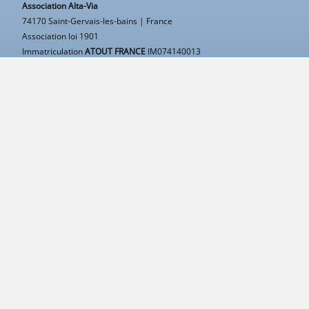
Association Alta-Via
74170 Saint-Gervais-les-bains | France
Association loi 1901
Immatriculation
ATOUT FRANCE
IM074140013
APE
9499Z |
SIRET
50314751400015
TVA
Intracommunautaire FR43503147514
RCP
MAIF Avenue Salvador Allende 79000 Niort
Garantie financière
Groupama 93199 Noisy-Le-Grand
Mentions légales
Contacter Alta-Via
contact@alta-via.fr
+33 483 43 40 11