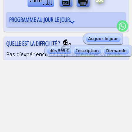
Carte
PROGRAMME AU JOUR LE JOUR
Au jour le jour
QUELLE EST LA DIFFICULTÉ ?
dès 595 €
Inscription
Demande
Pas d’expérience de l’alpinisme nécessaire. Le
seul passage qui peut être technique selon la
saison est l’arête finale le dernier jour. Très
bonne condition physique nécessaire pour
réaliser des efforts pendant plusieurs heures en
altitude. Connaître ses réactions à l’altitude est
conseillé pour passer une nuit au refuge Torino,
à 3375 m d’altitude.
QUELLE EST LA QUALIFICATION DU GUIDE ?