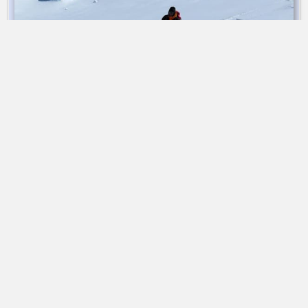
Raid à ski | 4 jours
➤ Dès 1 730 €
Les 4000 du Mont-Rose à ski
Alta-Via Association
Association Alta-Via
74170 Saint-Gervais-les-bains | France
Association loi 1901
Immatriculation
ATOUT FRANCE
IM074140013