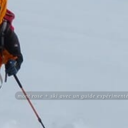
mont rose + ski avec un guide expérimen