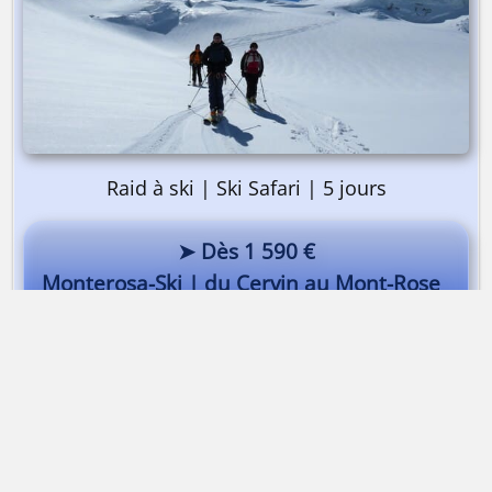
Raid à ski | Ski Safari | 5 jours
➤ Dès 1 590 €
Monterosa-Ski | du Cervin au Mont-Rose