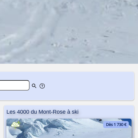
Les 4000 du Mont-Rose à ski
Dès 1 730 €