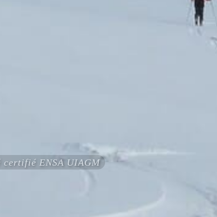
té certifié ENSA UIAGM