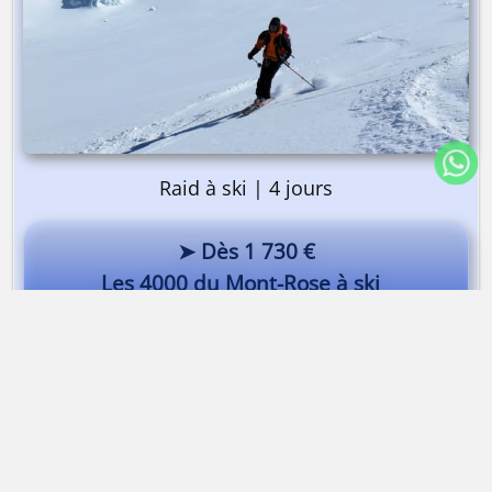
Raid à ski | 4 jours
➤ Dès 1 730 €
Les 4000 du Mont-Rose à ski