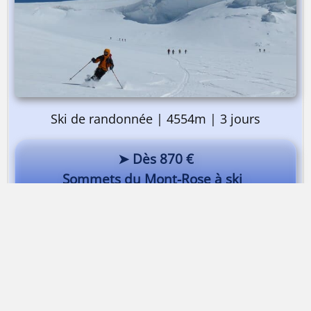
Ski de randonnée | 4554m | 3 jours
➤ Dès 870 €
Sommets du Mont-Rose à ski
Mon premier 4000 à ski
Dès 960 €