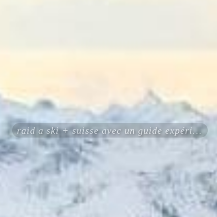
raid a ski + suisse avec un guide expérimenté certifié ENSA UIAGM