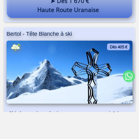
➤ Dès 1 670 €
Haute Route Uranaise
Bertol - Tête Blanche à ski
Dès 405 €
Ski de randonnée | sommet avec vue | 2 jours
➤ Dès 405 €