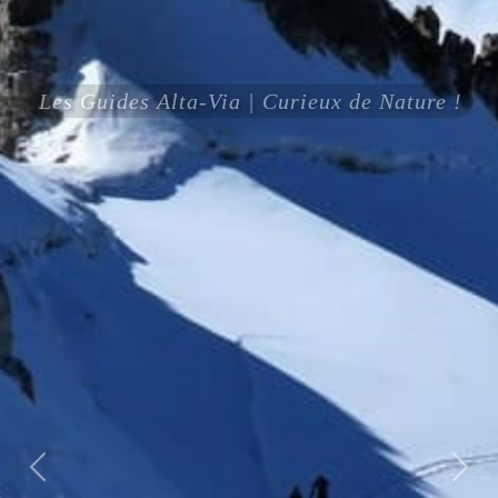
Les Guides Alta-Via | Curieux de Nature !
Précédente
Sui